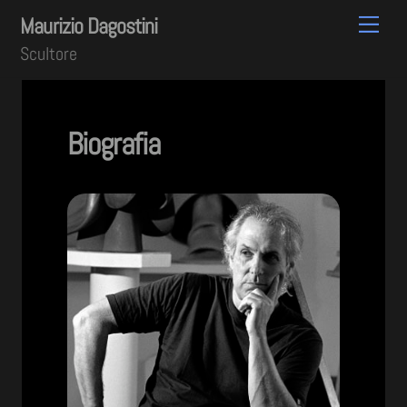
Skip
Men
Maurizio Dagostini
to
Scultore
content
Biografia