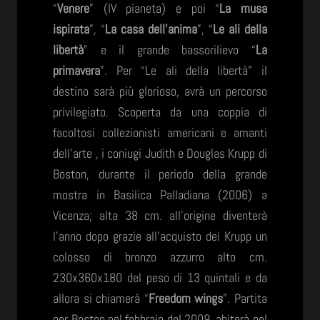
“
Venere
” (IV pianeta) e poi “
La musa
ispirata
”, “
La casa dell’anima
”, “
Le ali
della
libertà
” e il grande bassorilievo “
La
primavera
”. Per “Le ali della libertà” il
destino sarà più glorioso, avrà un percorso
privilegiato. Scoperta da una coppia di
facoltosi collezionisti americani e amanti
dell’arte , i coniugi Judith e Douglas Krupp di
Boston, durante il periodo della grande
mostra in Basilica Palladiana (2006) a
Vicenza; alta 38 cm. all’origine diventerà
l’anno dopo grazie all’acquisto dei Krupp un
colosso di bronzo azzurro alto cm.
230x360x180 del peso di 13 quintali e da
allora si chiamerà “
Freedom wings
”. Partita
per Boston nel febbraio del 2009, abiterà nel