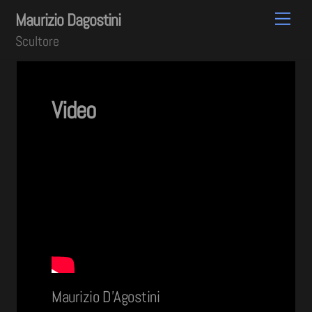
Skip
Men
Maurizio Dagostini
to
Scultore
content
Video
Maurizio D'Agostini