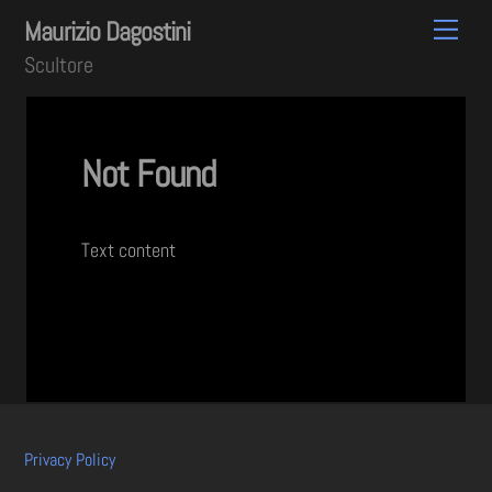
Skip
Men
Maurizio Dagostini
to
Scultore
content
Not Found
Text content
Privacy Policy