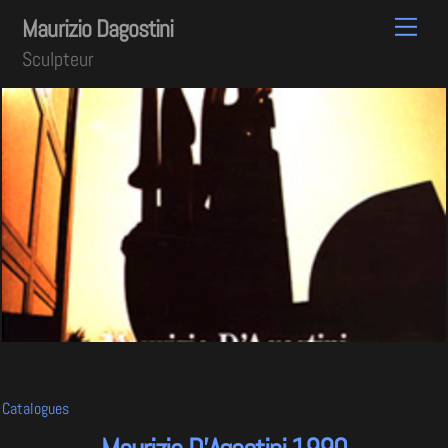
Skip
Men
Maurizio Dagostini
to
Sculpteur
content
Catalogues