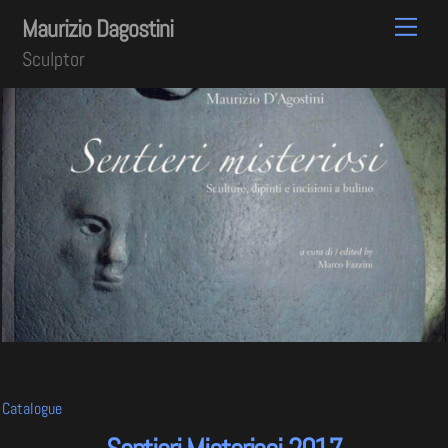
Skip
Men
Maurizio Dagostini
to
Sculptor
content
Catalogue