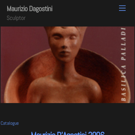
Skip
Men
Maurizio Dagostini
to
Sculptor
content
Catalogue