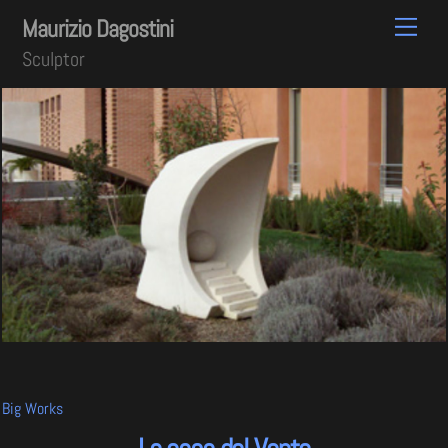
Skip
Men
Maurizio Dagostini
to
Sculptor
content
Big Works