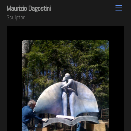
Skip
Men
Maurizio Dagostini
to
Sculptor
content